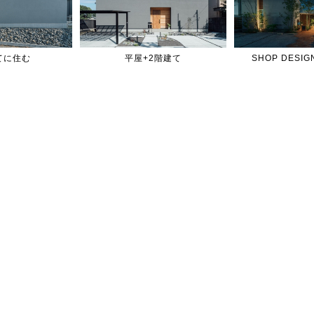
てに住む
平屋+2階建て
SHOP DES