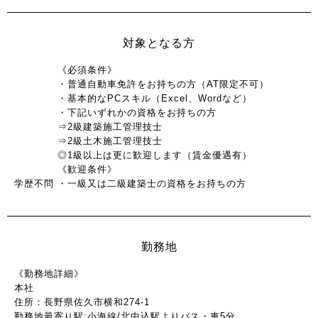
対象となる方
《必須条件》
・普通自動車免許をお持ちの方（AT限定不可）
・基本的なPCスキル（Excel、Wordなど）
・下記いずれかの資格をお持ちの方
⇒2級建築施工管理技士
⇒2級土木施工管理技士
◎1級以上は更に歓迎します（賃金優遇有）
《歓迎条件》
学歴不問
・一級又は二級建築士の資格をお持ちの方
勤務地
《勤務地詳細》
本社
住所：長野県佐久市横和274-1
勤務地最寄り駅:小海線/北中込駅よりバス・車5分