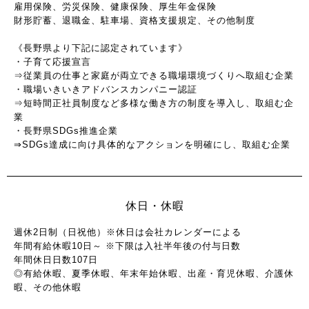
雇用保険、労災保険、健康保険、厚生年金保険
財形貯蓄、退職金、駐車場、資格支援規定、その他制度
《長野県より下記に認定されています》
・子育て応援宣言
⇒従業員の仕事と家庭が両立できる職場環境づくりへ取組む企業
・職場いきいきアドバンスカンパニー認証
⇒短時間正社員制度など多様な働き方の制度を導入し、取組む企
業
・長野県SDGs推進企業
⇒SDGs達成に向け具体的なアクションを明確にし、取組む企業
休日・休暇
週休2日制（日祝他）※休日は会社カレンダーによる
年間有給休暇10日～ ※下限は入社半年後の付与日数
年間休日日数107日
◎有給休暇、夏季休暇、年末年始休暇、出産・育児休暇、介護休
暇、その他休暇