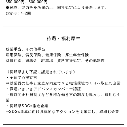
350,000円～500,000円
※経験、能力等を考慮の上、同社規定により優遇します。
◎賞与：年2回
待遇・福利厚生
残業手当、その他手当
雇用保険、労災保険、健康保険、厚生年金保険
財形貯蓄、退職金、駐車場、資格支援規定、その他制度
《長野県より下記に認定されています》
・子育て応援宣言
⇒従業員の仕事と家庭が両立できる職場環境づくりへ取組む企業
・職場いきいきアドバンスカンパニー認証
⇒短時間正社員制度など多様な働き方の制度を導入し、取組む企
業
・長野県SDGs推進企業
⇒SDGs達成に向け具体的なアクションを明確にし、取組む企業