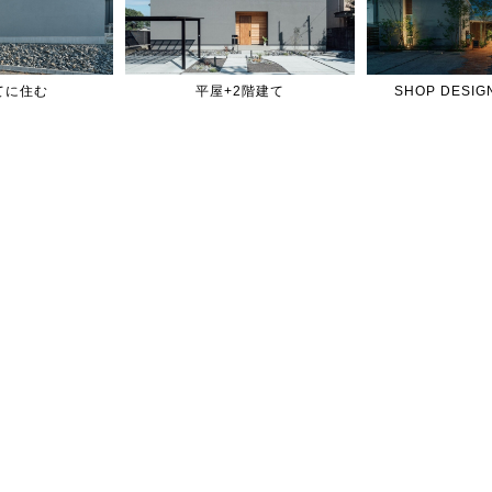
てに住む
平屋+2階建て
SHOP DES