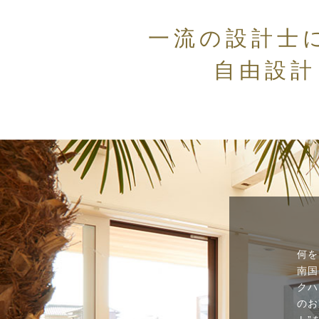
一流の設計士
自由設計
何を
南国
クハ
のお