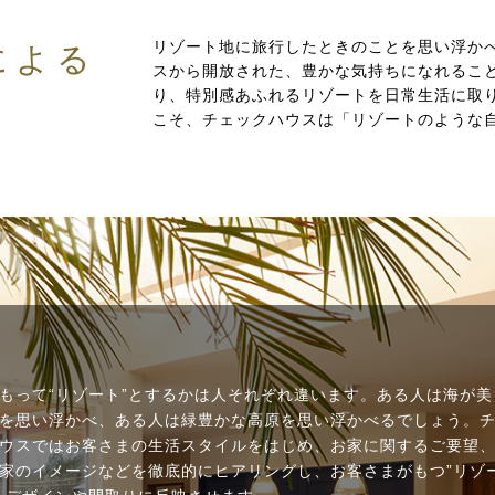
リゾート地に旅行したときのことを思い浮か
による
スから開放された、豊かな気持ちになれるこ
り、特別感あふれるリゾートを日常生活に取
こそ、チェックハウスは「リゾートのような
もって“リゾート”とするかは人それぞれ違います。ある人は海が美
を思い浮かべ、ある人は緑豊かな高原を思い浮かべるでしょう。
ウスではお客さまの生活スタイルをはじめ、お家に関するご要望
家のイメージなどを徹底的にヒアリングし、お客さまがもつ”リゾ