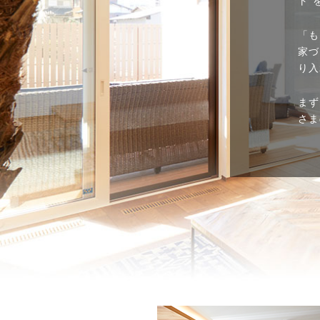
ト”
「も
家づ
り入
まず
さま