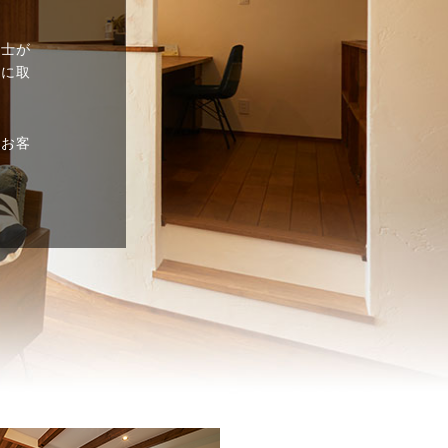
計士が
家に取
、お客