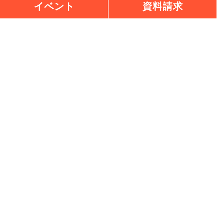
イベント
資料請求
チェックハウスプラス長野東信
おしゃれも、くらしも、ぜんぶ
建築家とつくる提案住宅
0120-921-648
お問い合わせ
会社番号 0120-87-8710
〒385-0004 長野県佐久市安原1086-2