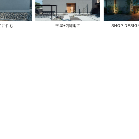
てに住む
平屋+2階建て
SHOP DES