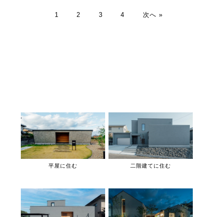
1
2
3
4
次へ »
平屋に住む
二階建てに住む