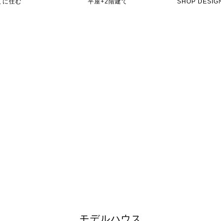
てに住む
平屋+2階建て
SHOP DES
モデルハウス