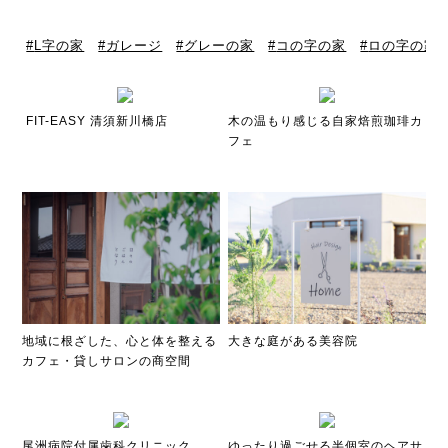
L字の家
ガレージ
グレーの家
コの字の家
ロの字の家
FIT-EASY 清須新川橋店
木の温もり感じる自家焙煎珈琲カ
フェ
地域に根ざした、心と体を整える
大きな庭がある美容院
カフェ・貸しサロンの商空間
尾洲病院付属歯科クリニック
ゆったり過ごせる半個室のヘアサ